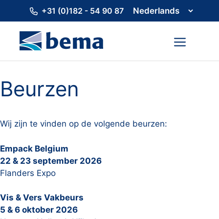
Ga
+31 (0)182 - 54 90 87
naar
de
inhoud
Menu
Beurzen
Wij zijn te vinden op de volgende beurzen:
Empack Belgium
22 & 23 september 2026
Flanders Expo
Vis & Vers Vakbeurs
5 & 6 oktober 2026