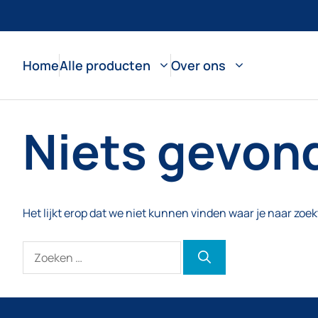
Ga
naar
de
Home
Alle producten
Over ons
inhoud
Niets gevon
Het lijkt erop dat we niet kunnen vinden waar je naar zoek
Zoek
naar: