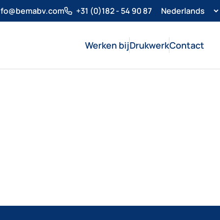
nfo@bemabv.com
+31 (0)182 - 54 90 87
Werken bij
Drukwerk
Contact