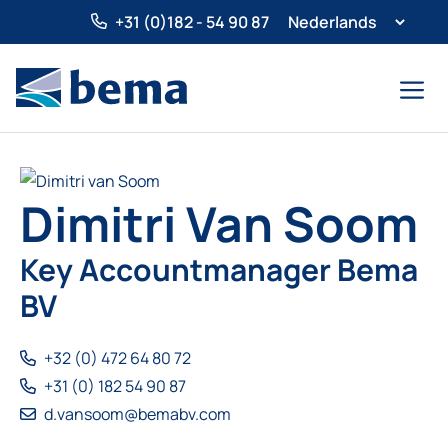
Ga
+31 (0)182 - 54 90 87
naar
de
Menu
inhoud
Dimitri Van Soom
Key Accountmanager Bema
BV
+32 (0) 472 64 80 72
+31 (0) 182 54 90 87
d.vansoom@bemabv.com